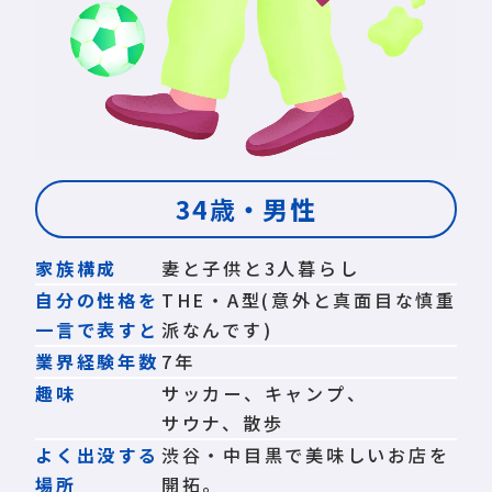
34歳・男性
家族構成
妻と子供と3人暮らし
自分の性格を
THE・A型(意外と真面目な慎重
一言で表すと
派なんです)
業界経験年数
7年
趣味
サッカー、キャンプ、
サウナ、散歩
よく出没する
渋谷・中目黒で美味しいお店を
場所
開拓。