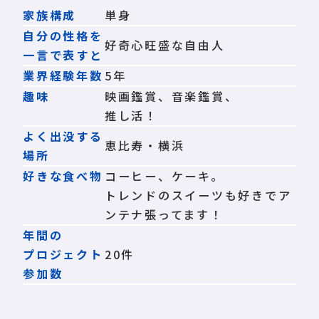
家族構成
単身
自分の性格を
好奇心旺盛な自由人
一言で表すと
業界経験年数
5年
趣味
映画鑑賞、音楽鑑賞、
推し活！
よく出没する
恵比寿・横浜
場所
好きな食べ物
コーヒー、ケーキ。
トレンドのスイーツも好きでア
ンテナ張ってます！
年間の
プロジェクト
20件
参加数