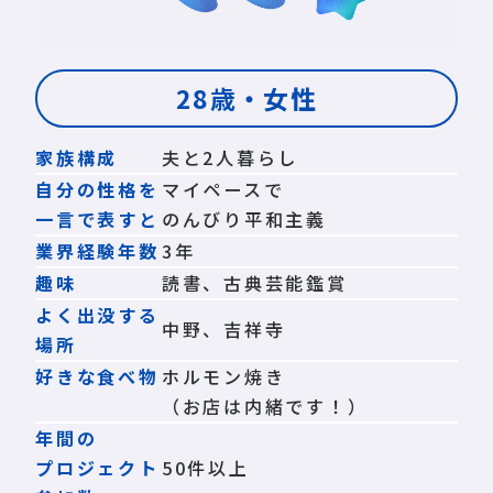
28歳・女性
家族構成
夫と2人暮らし
自分の性格を
マイペースで
一言で表すと
のんびり平和主義
業界経験年数
3年
趣味
読書、古典芸能鑑賞
よく出没する
中野、吉祥寺
場所
好きな食べ物
ホルモン焼き
（お店は内緒です！）
年間の
プロジェクト
50件以上